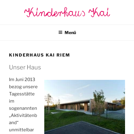
Zum
Kinderhaus Kai
Inhalt
springen
Menü
KINDERHAUS KAI RIEM
Unser Haus
Im Juni 2013
bezog unsere
Tagesstätte
im
sogenannten
„Aktivitätenb
and“
unmittelbar